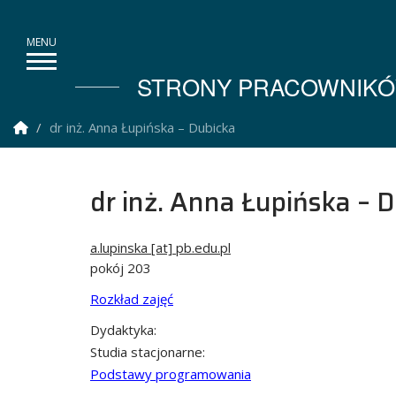
STRONY PRACOWNIKÓW
Strona Główna
dr inż. Anna Łupińska – Dubicka
dr inż. Anna Łupińska – 
a.lupinska [at] pb.edu.pl
pokój 203
Rozkład zajęć
Dydaktyka:
Studia stacjonarne:
Podstawy programowania