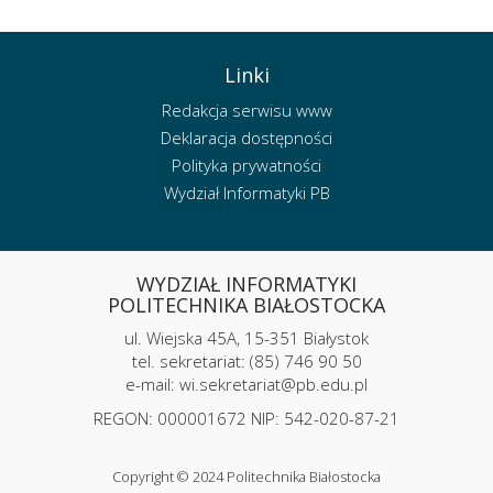
Linki
Redakcja serwisu www
Deklaracja dostępności
Polityka prywatności
Wydział Informatyki PB
WYDZIAŁ INFORMATYKI
POLITECHNIKA BIAŁOSTOCKA
ul. Wiejska 45A, 15-351 Białystok
tel. sekretariat: (85) 746 90 50
e-mail: wi.sekretariat@pb.edu.pl
REGON: 000001672 NIP: 542-020-87-21
Copyright © 2024 Politechnika Białostocka