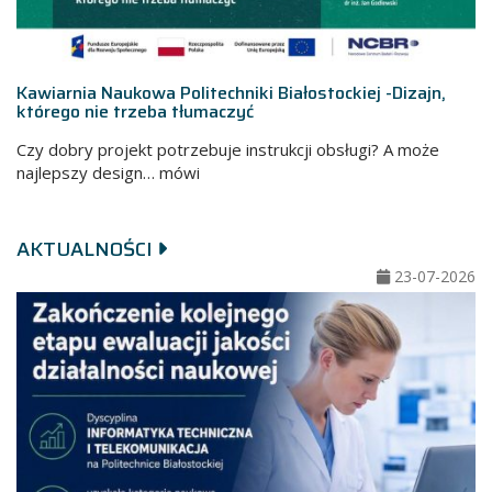
Kawiarnia Naukowa Politechniki Białostockiej -Dizajn,
Ka
którego nie trzeba tłumaczyć
k
Czy dobry projekt potrzebuje instrukcji obsługi? A może
Cz
najlepszy design… mówi
n
AKTUALNOŚCI
23-07-2026