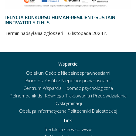
I EDYCJA KONKURSU HUMAN-RESILIENT-SUSTAIN
B
INNOVATOR 5.0 HI 5
z
Termin nadsyłania zgłoszeń – 6 listopada 2024 r.
Dr
Ra
Wsparcie
Opiekun Osób z Niepełnosprawnościami
Biuro ds. Osób z Niepełnosprawnościami
Centrum Wsparcia – pomoc psychologiczna
Pełnomocnik ds. Równego Traktowania i Przeciwdziałania
Dyskryminacji
Obsługa informatyczna Politechniki Białostockiej
Linki
Redakcja serwisu www