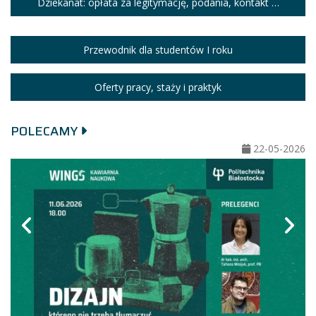
Dziekanat: opłata za legitymację, podania, kontakt …
Przewodnik dla studentów I roku
Oferty pracy, staży i praktyk
POLECAMY
26
22-05-2026