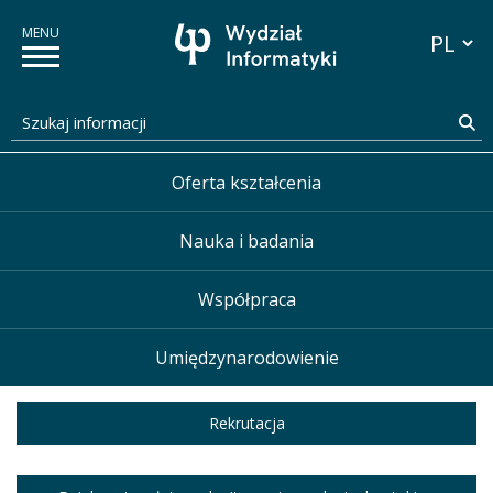
Zatrzymaj pokaz slajdów
Przełącz
Szukaj informacji
Sz
Pokaż poprzedni slajd
P
Oferta kształcenia
Nauka i badania
Współpraca
Umiędzynarodowienie
Wydział Informatyki PB
Rekrutacja