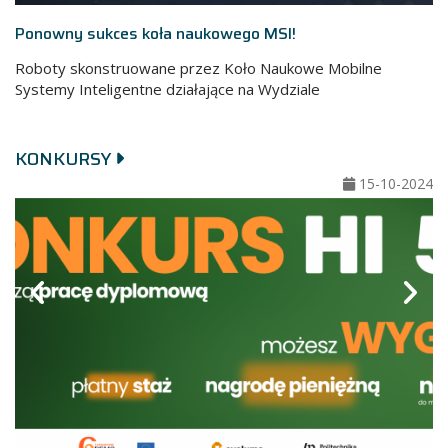
Ponowny sukces koła naukowego MSI!
Roboty skonstruowane przez Koło Naukowe Mobilne
Systemy Inteligentne działające na Wydziale
KONKURSY
20
15-10-2024