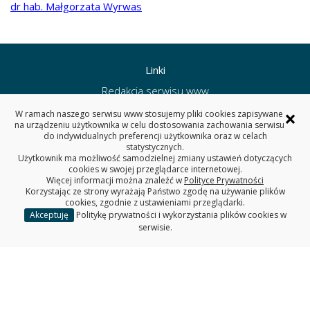
dr hab. Małgorzata Wyrwas
Linki
Redakcja serwisu www
Deklaracja dostępności
×
W ramach naszego serwisu www stosujemy pliki cookies zapisywane
Polityka prywatności
na urządzeniu użytkownika w celu dostosowania zachowania serwisu
do indywidualnych preferencji użytkownika oraz w celach
Wydział Informatyki PB
statystycznych.
Użytkownik ma możliwość samodzielnej zmiany ustawień dotyczących
cookies w swojej przeglądarce internetowej.
Więcej informacji można znaleźć w
Polityce Prywatności
Korzystając ze strony wyrażają Państwo zgodę na używanie plików
WYDZIAŁ INFORMATYKI
cookies, zgodnie z ustawieniami przeglądarki.
POLITECHNIKA BIAŁOSTOCKA
Akceptuję
Politykę prywatności i wykorzystania plików cookies w
serwisie.
ul. Wiejska 45A, 15-351 Białystok
tel. sekretariat: (85) 746 90 50
e-mail: wi.sekretariat@pb.edu.pl
REGON: 000001672 NIP: 542-020-87-21