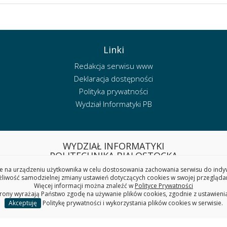
Linki
Redakcja serwisu www
Deklaracja dostępności
Polityka prywatności
Wydział Informatyki PB
WYDZIAŁ INFORMATYKI
POLITECHNIKA BIAŁOSTOCKA
 na urządzeniu użytkownika w celu dostosowania zachowania serwisu do indywi
ul. Wiejska 45A, 15-351 Białystok
iwość samodzielnej zmiany ustawień dotyczących cookies w swojej przeglądar
tel. sekretariat: (85) 746 90 50
Więcej informacji można znaleźć w
Polityce Prywatności
e-mail: wi.sekretariat@pb.edu.pl
trony wyrażają Państwo zgodę na używanie plików cookies, zgodnie z ustawieni
Akceptuję
Politykę prywatności i wykorzystania plików cookies w serwisie.
REGON: 000001672 NIP: 542-020-87-21