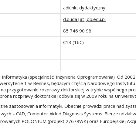
adiunkt dydaktyczny
d.duda [at] pb.edu.pl
85 746 90 98
C13 (16C)
nku Informatyka (specjalność: Inżynieria Oprogramowania). Od 200
iwersytecie 1 w Rennes, będącym częścią Narodowego Instytutu
na przygotowanie rozprawy doktorskiej w trybie wspólnego pro
). Obrona rozprawy doktorskiej odbyła się w 2009 roku na Uniwers
czne zastosowania informatyki. Obecnie prowadzi prace nad sy
wych – CAD, Computer Aided Diagnosis Systems. Bierze udział
egrowanych POLONIUM (projekt 27679WK) oraz Europejskiej Akcji