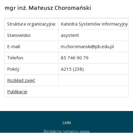
mgr inż. Mateusz Choromański
Struktura organizacyjna:
Katedra Systemów Informacyjnych 
Stanowisko:
asystent
E-mail:
m.
choromanski
@p
b.edu.pl
Telefon:
85 746 90 79
Pokój:
A215 (238)
Rozkład zajęć
Publikacje
Linki
Redakcja serwisu www