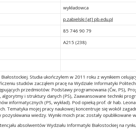
wykładowca
p.zabielski [at] pb.edu.pl
85 746 90 79
A215 (238)
i Białostockiej. Studia ukończyłem w 2011 roku z wynikiem celuj
ończeniu studiów zacząłem pracę na Wydziale Informatyki Politec
astępujących przedmiotów: Podstawy programowania (Ćw, PS), P
e, algorytmy i struktury danych (PS), Zaawansowane techniki pro
temów informatycznych (PS, wykład). Pod opieką prof. dr hab. L
h. Tematyka mojej pracy naukowej koncentruje się wokół zagadn
pozyskiwania wiedzy. Wyniki moich prac zostały opublikowane w
encjału absolwentów Wydziału Informatyki Białostockiej na rynk