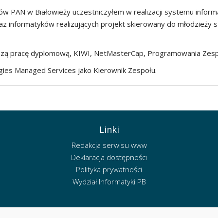
ków PAN w Białowieży uczestniczyłem w realizacji systemu infor
z informatyków realizujących projekt skierowany do młodzieży sz
epszą pracę dyplomową, KIWI, NetMasterCap, Programowania Zes
gies Managed Services jako Kierownik Zespołu.
Linki
Redakcja serwisu www
Deklaracja dostępności
Polityka prywatności
Wydział Informatyki PB