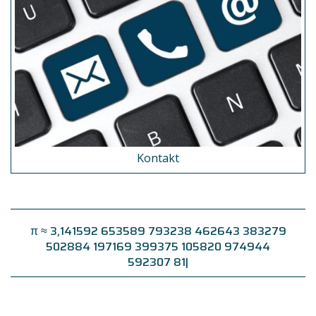
Kontakt
π ≈
3,141592 653589 793238 462643 383279
502884 197169 399375 105820 974944
592307 816406
|