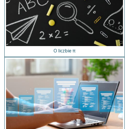
O liczbie π