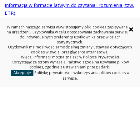
Informacja w formacie łatwym do czytania i rozumienia (tzw.
ETR)
.
Informacja o uczelni w polskim języku migowym (PJM)
oraz
×
W ramach naszego serwisu www stosujemy pliki cookies zapisywane
na
youtube
.
na urządzeniu użytkownika w celu dostosowania zachowania serwisu
do indywidualnych preferencji użytkownika oraz w celach
Informacja o pętlach induktofonicznych
statystycznych.
.
Użytkownik ma możliwość samodzielnej zmiany ustawień dotyczących
cookies w swojej przeglądarce internetowej.
Więcej informacji można znaleźć w
Polityce Prywatności
Korzystając ze strony wyrażają Państwo zgodę na używanie plików
cookies, zgodnie z ustawieniami przeglądarki.
Linki
Akceptuję
Politykę prywatności i wykorzystania plików cookies w
serwisie.
Redakcja serwisu www
Deklaracja dostępności
Polityka prywatności
Wydział Informatyki PB
Jubileusz 35-lat Wydziału Informatyki
WYDZIAŁ INFORMATYKI