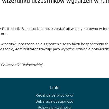
e wizerunku uczestników wydarzeń w rama
olitechniki Białostockiej może zostać utrwalony zarówno w formie
tora.
h wizerunku proszone są o zgłoszenie tego faktu bezpośrednio fo
szenia, Administrator traktuje jako wyraźne działanie potwierd
olitechniki Białostockiej.
Linki
Redakcja serwisu www
Deklaracja dostępności
Polityka prywatności