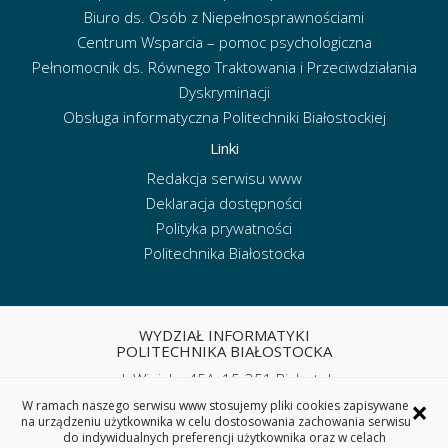
Biuro ds. Osób z Niepełnosprawnościami
Centrum Wsparcia – pomoc psychologiczna
Pełnomocnik ds. Równego Traktowania i Przeciwdziałania
Dyskryminacji
Obsługa informatyczna Politechniki Białostockiej
Linki
Redakcja serwisu www
Deklaracja dostępności
Polityka prywatności
Politechnika Białostocka
WYDZIAŁ INFORMATYKI
POLITECHNIKA BIAŁOSTOCKA
ul. Wiejska 45A, 15-351 Białystok
tel. sekretariat: (85) 746 90 50
×
W ramach naszego serwisu www stosujemy pliki cookies zapisywane
e-mail:
wi.sekretariat@pb.edu.pl
na urządzeniu użytkownika w celu dostosowania zachowania serwisu
do indywidualnych preferencji użytkownika oraz w celach