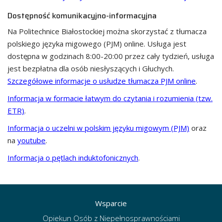
Dostępność komunikacyjno-informacyjna
Na Politechnice Białostockiej można skorzystać z tłumacza
polskiego języka migowego (PJM) online. Usługa jest
dostępna w godzinach 8:00-20:00 przez cały tydzień, usługa
jest bezpłatna dla osób niesłyszących i Głuchych.
Szczegółowe informacje o usłudze tłumacza PJM online
.
Informacja w formacie łatwym do czytania i rozumienia (tzw.
ETR)
.
Informacja o uczelni w polskim języku migowym (PJM)
oraz
na
youtube
.
Informacja o pętlach induktofonicznych
.
Wsparcie
Opiekun Osób z Niepełnosprawnościami