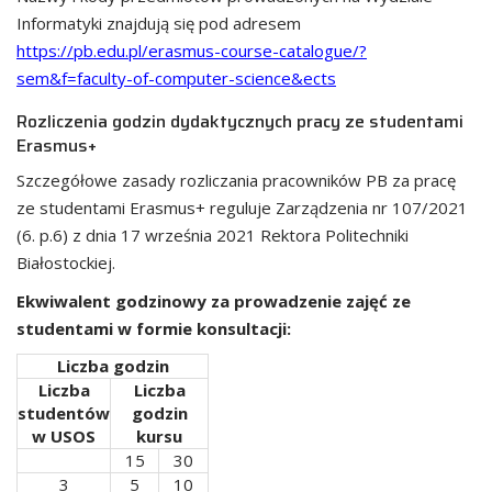
Informatyki znajdują się pod adresem
https://pb.edu.pl/erasmus-course-catalogue/?
sem&f=faculty-of-computer-science&ects
Rozliczenia godzin dydaktycznych pracy ze studentami
Erasmus+
Szczegółowe zasady rozliczania pracowników PB za pracę
ze studentami Erasmus+ reguluje Zarządzenia nr 107/2021
(6. p.6) z dnia 17 września 2021 Rektora Politechniki
Białostockiej.
Ekwiwalent godzinowy za prowadzenie zajęć ze
studentami w formie konsultacji:
Liczba godzin
Liczba
Liczba
studentów
godzin
w USOS
kursu
15
30
3
5
10