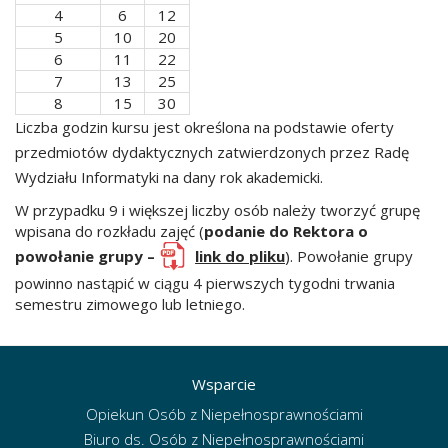
4
6
12
5
10
20
6
11
22
7
13
25
8
15
30
Liczba godzin kursu jest określona na podstawie oferty
przedmiotów dydaktycznych zatwierdzonych przez Radę
Wydziału Informatyki na dany rok akademicki.
W przypadku 9 i większej liczby osób należy tworzyć grupę
wpisana do rozkładu zajęć (
podanie do Rektora o
powołanie grupy –
link do pliku
). Powołanie grupy
powinno nastąpić w ciągu 4 pierwszych tygodni trwania
semestru zimowego lub letniego.
Wsparcie
Opiekun Osób z Niepełnosprawnościami
Biuro ds. Osób z Niepełnosprawnościami