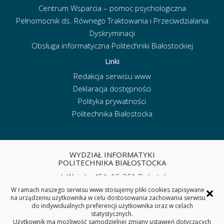
Centrum Wsparcia – pomoc psychologiczna
Pełnomocnik ds. Równego Traktowania i Przeciwdziałania
Dyskryminacji
Obsługa informatyczna Politechniki Białostockiej
Linki
Redakcja serwisu www
Deklaracja dostępności
Polityka prywatności
Politechnika Białostocka
WYDZIAŁ INFORMATYKI
POLITECHNIKA BIAŁOSTOCKA
ul. Wiejska 45A, 15-351 Białystok
tel. sekretariat: (85) 746 90 50
×
W ramach naszego serwisu www stosujemy pliki cookies zapisywane
e-mail:
wi.sekretariat@pb.edu.pl
na urządzeniu użytkownika w celu dostosowania zachowania serwisu
do indywidualnych preferencji użytkownika oraz w celach
statystycznych.
REGON: 000001672 | NIP: 542-020-87-21
Użytkownik ma możliwość samodzielnej zmiany ustawień dotyczących