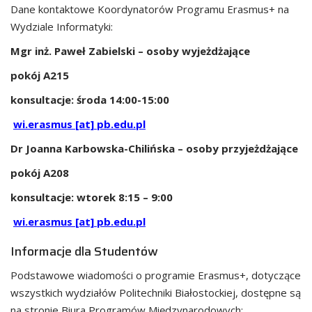
Dane kontaktowe Koordynatorów Programu Erasmus+ na
Wydziale Informatyki:
Mgr inż. Paweł Zabielski – osoby wyjeżdżające
pokój A215
konsultacje: środa 14:00-15:00
wi.erasmus [at] pb.edu.pl
Dr Joanna Karbowska-Chilińska – osoby przyjeżdżające
pokój A208
konsultacje: wtorek 8:15 – 9:00
wi.erasmus [at] pb.edu.pl
Informacje dla Studentów
Podstawowe wiadomości o programie Erasmus+, dotyczące
wszystkich wydziałów Politechniki Białostockiej, dostępne są
na stronie Biura Programów Międzynarodowych: