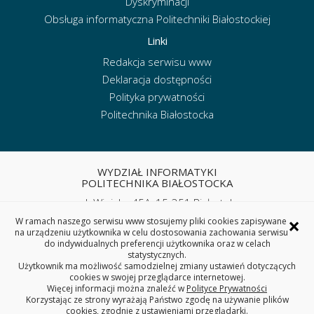
Dyskryminacji
Obsługa informatyczna Politechniki Białostockiej
Linki
Redakcja serwisu www
Deklaracja dostępności
Polityka prywatności
Politechnika Białostocka
WYDZIAŁ INFORMATYKI
POLITECHNIKA BIAŁOSTOCKA
ul. Wiejska 45A, 15-351 Białystok
tel. sekretariat: (85) 746 90 50
×
W ramach naszego serwisu www stosujemy pliki cookies zapisywane
e-mail:
wi.sekretariat@pb.edu.pl
na urządzeniu użytkownika w celu dostosowania zachowania serwisu
do indywidualnych preferencji użytkownika oraz w celach
statystycznych.
REGON: 000001672 | NIP: 542-020-87-21
Użytkownik ma możliwość samodzielnej zmiany ustawień dotyczących
cookies w swojej przeglądarce internetowej.
Więcej informacji można znaleźć w
Polityce Prywatności
Korzystając ze strony wyrażają Państwo zgodę na używanie plików
cookies, zgodnie z ustawieniami przeglądarki.