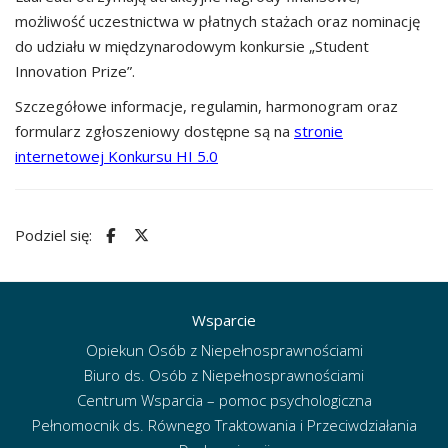
możliwość uczestnictwa w płatnych stażach oraz nominację
do udziału w międzynarodowym konkursie „Student
Innovation Prize”.
Szczegółowe informacje, regulamin, harmonogram oraz
formularz zgłoszeniowy dostępne są na
stronie
internetowej Konkursu HI 5.0
Podziel się:
Wsparcie
Opiekun Osób z Niepełnosprawnościami
Biuro ds. Osób z Niepełnosprawnościami
Centrum Wsparcia – pomoc psychologiczna
Pełnomocnik ds. Równego Traktowania i Przeciwdziałania