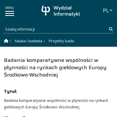
Przełąc
Szukaj informacji
Sz
Strona Główna
Nauka i badania
Projekty badawcze
Badania kompar
Badania komparatywne wspólności w
płynności na rynkach giełdowych Europy
Środkowo-Wschodniej
Tytuł:
Badania komparatywne wspólności w płynności na rynkach
giełdowych Europy Środkowo-Wschodniej