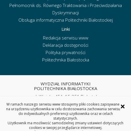
Pełnomocnik ds. Równego Traktowania i Przeciwdziałania
Dyskryminacji
Obsługa informatyczna Politechniki Białostockiej
Linki
Redakcja serwisu www
Deklaracja dostępności
Polityka prywatności
Politechnika Białostocka
WYDZIAŁ INFORMATYKI
POLITECHNIKA BIAŁOSTOCKA
ul. Wiejska 45A, 15-351 Białystok
tel. sekretariat: (85) 746 90 50
×
W ramach naszego serwisu www stosujemy pliki cookies zapisywane
e-mail:
wi.sekretariat@pb.edu.pl
na urządzeniu użytkownika w celu dostosowania zachowania serwisu
do indywidualnych preferencji użytkownika oraz w celach
statystycznych.
REGON: 000001672 | NIP: 542-020-87-21
Użytkownik ma możliwość samodzielnej zmiany ustawień dotyczących
cookies w swojej przeglądarce internetowej.