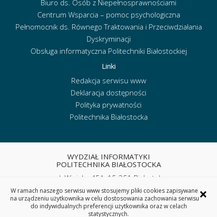
Biuro ds. Osób z Niepełnosprawnościami
Centrum Wsparcia – pomoc psychologiczna
Pełnomocnik ds. Równego Traktowania i Przeciwdziałania
Dyskryminacji
Obsługa informatyczna Politechniki Białostockiej
Linki
Redakcja serwisu www
Deklaracja dostępności
Polityka prywatności
Politechnika Białostocka
WYDZIAŁ INFORMATYKI
POLITECHNIKA BIAŁOSTOCKA
ul. Wiejska 45A, 15-351 Białystok
tel. sekretariat: (85) 746 90 50
×
W ramach naszego serwisu www stosujemy pliki cookies zapisywane
e-mail:
wi.sekretariat@pb.edu.pl
na urządzeniu użytkownika w celu dostosowania zachowania serwisu
do indywidualnych preferencji użytkownika oraz w celach
statystycznych.