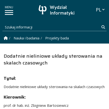
Przełąc
Szukaj informacji
Sz
Strona Główna
Nauka i badania
Projekty badawcze
Dodatnie nielin
Dodatnie nieliniowe układy sterowania na
skalach czasowych
Tytuł:
Dodatnie nieliniowe układy sterowania na skalach czasowych
Kierownik:
prof. dr hab. inż. Zbigniew Bartosiewicz