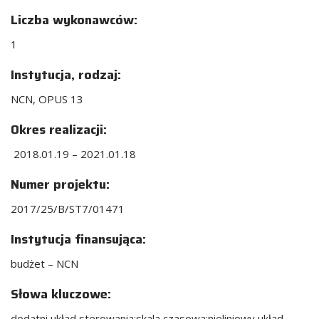
Liczba wykonawców:
1
Instytucja, rodzaj:
NCN, OPUS 13
Okres realizacji:
2018.01.19 – 2021.01.18
Numer projektu:
2017/25/B/ST7/01471
Instytucja finansująca:
budżet – NCN
Słowa kluczowe:
dodatni układ sterowania;skala czasowa;nieliniowy układ