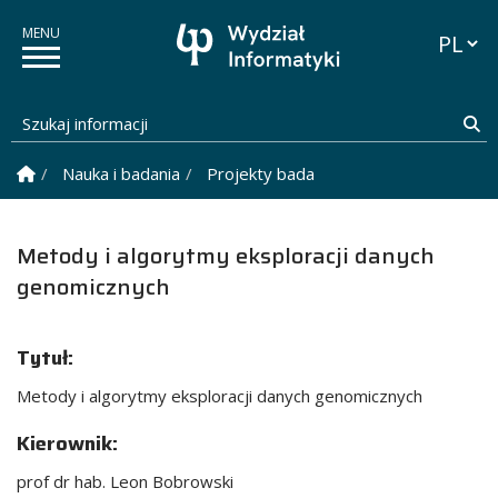
Przełąc
Szukaj informacji
Sz
Strona Główna
Nauka i badania
Projekty badawcze
Metody i algor
Metody i algorytmy eksploracji danych
genomicznych
Tytuł:
Metody i algorytmy eksploracji danych genomicznych
Kierownik:
prof dr hab. Leon Bobrowski