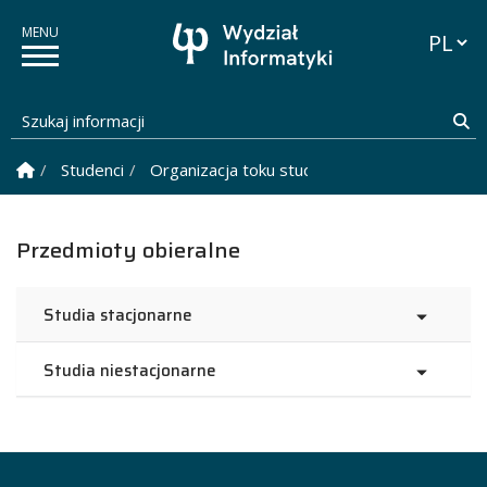
Przełąc
Szukaj informacji
Sz
Strona Główna
Studenci
Organizacja toku studiów
Przedmioty obie
Przedmioty obieralne
Studia stacjonarne
Studia niestacjonarne