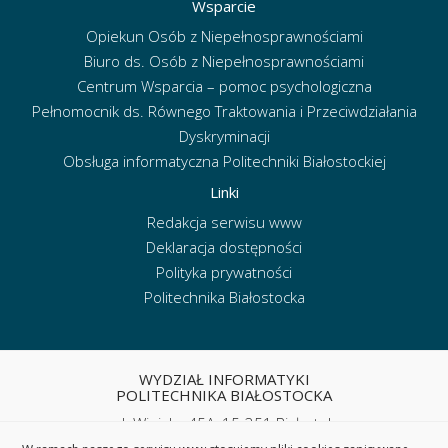
Wsparcie
Opiekun Osób z Niepełnosprawnościami
Biuro ds. Osób z Niepełnosprawnościami
Centrum Wsparcia – pomoc psychologiczna
Pełnomocnik ds. Równego Traktowania i Przeciwdziałania
Dyskryminacji
Obsługa informatyczna Politechniki Białostockiej
Linki
Redakcja serwisu www
Deklaracja dostępności
Polityka prywatności
Politechnika Białostocka
WYDZIAŁ INFORMATYKI
POLITECHNIKA BIAŁOSTOCKA
ul. Wiejska 45A, 15-351 Białystok
tel. sekretariat: (85) 746 90 50