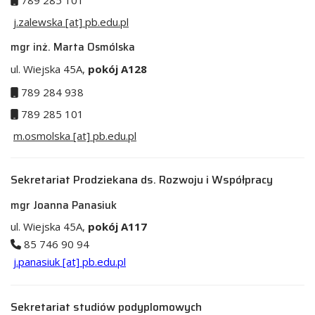
789 285 101
j.zalewska [at] pb.edu.pl
mgr inż. Marta Osmólska
ul. Wiejska 45A,
pokój A128
789 284 938
789 285 101
m.osmolska [at] pb.edu.pl
Sekretariat Prodziekana ds. Rozwoju i Współpracy
mgr Joanna Panasiuk
ul. Wiejska 45A,
pokój A117
85 746 90 94
j.panasiuk [at] pb.edu.pl
Sekretariat studiów podyplomowych