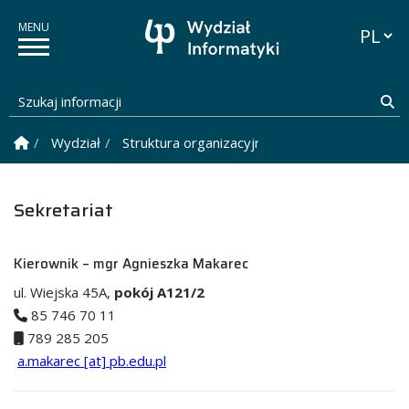
Przełąc
Szukaj informacji
Sz
Strona Główna
Wydział
Struktura organizacyjna
Sekretariat
Sekretariat
Kierownik – mgr Agnieszka Makarec
ul. Wiejska 45A,
pokój A121/2
85 746 70 11
789 285 205
a.makarec [at] pb.edu.pl