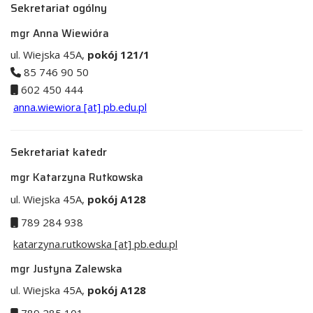
Sekretariat ogólny
mgr Anna Wiewióra
ul. Wiejska 45A,
pokój 121/1
85 746 90 50
602 450 444
anna.wiewiora [at] pb.edu.pl
Sekretariat katedr
mgr Katarzyna Rutkowska
ul. Wiejska 45A,
pokój A128
789 284 938
katarzyna.rutkowska [at] pb.edu.pl
mgr Justyna Zalewska
ul. Wiejska 45A,
pokój A128