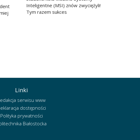
Inteligentne (MSI) znów zwyciężyli!
udent
Tym razem sukces
miej
Linki
edakcja serwisu www
eklaracja dostępności
Polityka prywatności
olitechnika Białostocka