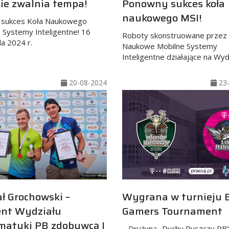
ie zwalnia tempa!
Ponowny sukces koła
naukowego MSI!
y sukces Koła Naukowego
 Systemy Inteligentne! 16
Roboty skonstruowane przez
da 2024 r.
Naukowe Mobilne Systemy
Inteligentne działające na Wyd
20-08-2024
23-
ł Grochowski –
Wygrana w turnieju 
ent Wydziału
Gamers Tournament
matyki PB zdobywcą I
Drużyna „Duchy Puszczy PB