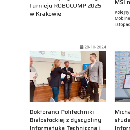
MSI n
turnieju ROBOCOMP 2025
Kolejn
w Krakowie
Mobilne
listopa
28-10-2024
Doktoranci Politechniki
Micha
Białostockiej z dyscypliny
stud
Informatyka Techniczna i
Infor