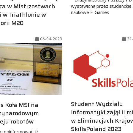
ca w Mistrzostwach
wystawiona przez studenckie 
naukowe E-Games
i w triathlonie w
orii M20
06-04-2023
31-
Student Wydziału
s Koła MSI na
Informatyki zajął II m
zynarodowym
w Eliminacjach Krajo
eju robotów
SkillsPoland 2023
m poinformować, iż