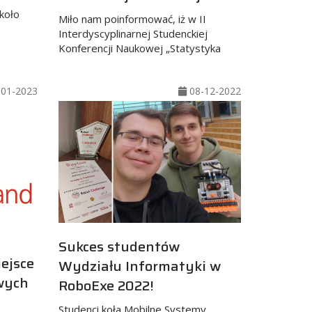
koło
Miło nam poinformować, iż w II
Interdyscyplinarnej Studenckiej
Konferencji Naukowej „Statystyka
01-2023
08-12-2022
Sukces studentów
iejsce
Wydziału Informatyki w
wych
RoboExe 2022!
Studenci koła Mobilne Systemy