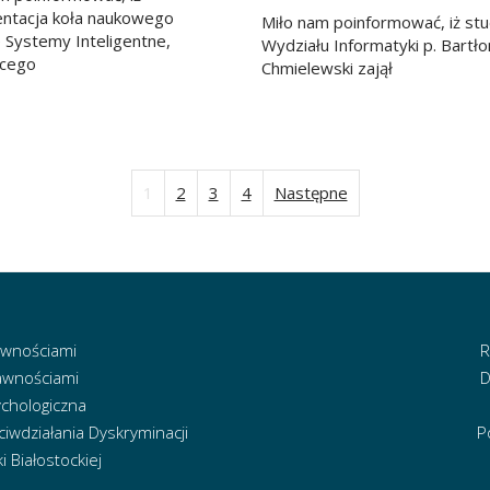
ntacja koła naukowego
Miło nam poinformować, iż st
 Systemy Inteligentne,
Wydziału Informatyki p. Bartło
ącego
Chmielewski zajął
1
2
3
4
Następne
Stronicowanie
wpisów
awnościami
R
awnościami
D
chologiczna
iwdziałania Dyskryminacji
P
 Białostockiej