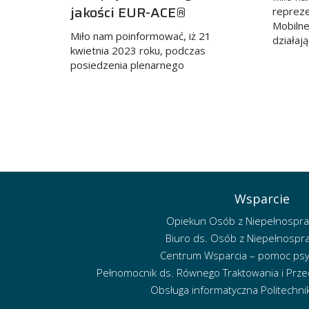
jakości EUR-ACE®
repreze
Mobilne
Miło nam poinformować, iż 21
działaj
kwietnia 2023 roku, podczas
posiedzenia plenarnego
Wsparcie
Opiekun Osób z Niepełnospr
Biuro ds. Osób z Niepełnospr
Centrum Wsparcia – pomoc psy
Pełnomocnik ds. Równego Traktowania i Przec
Obsługa informatyczna Politechniki