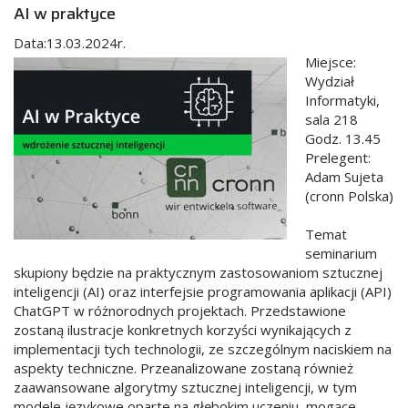
AI w praktyce
Data:13.03.2024r.
Miejsce:
Wydział
Informatyki,
sala 218
Godz. 13.45
Prelegent:
Adam Sujeta
(cronn Polska)
Temat
seminarium
skupiony będzie na praktycznym zastosowaniom sztucznej
inteligencji (AI) oraz interfejsie programowania aplikacji (API)
ChatGPT w różnorodnych projektach. Przedstawione
zostaną ilustracje konkretnych korzyści wynikających z
implementacji tych technologii, ze szczególnym naciskiem na
aspekty techniczne. Przeanalizowane zostaną również
zaawansowane algorytmy sztucznej inteligencji, w tym
modele językowe oparte na głębokim uczeniu, mogące